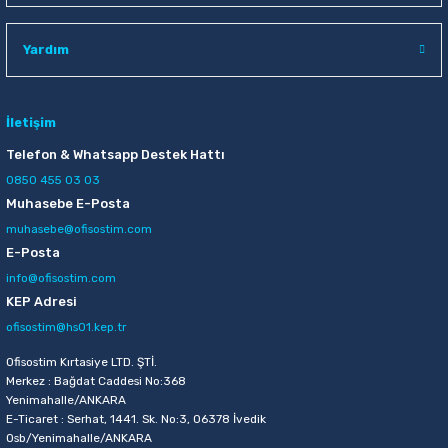
Raptiye & İğneler
Tual
Yardım
Silgiler
Akrilik Boyalar
Sümen Takımları
Beslenme Çantaları
İletişim
Telefon & Whatsapp Destek Hattı
Zımba Tel Sökücüleri
Cam Boyaları
0850 455 03 03
Muhasebe E-Posta
Zımba Telleri
Ebru Boyaları
muhasebe@ofisostim.com
E-Posta
Zımbalar
Fırçalar
info@ofisostim.com
KEP Adresi
Daksiller
Guaj Boyaları
ofisostim@hs01.kep.tr
Kaşe Gereçleri
Kuru Boyalar
Ofisostim Kırtasiye LTD. ŞTİ.
Merkez : Bağdat Caddesi No:368
Yenimahalle/ANKARA
Yapıştırıcılar
Mum Boyalar
E-Ticaret : Serhat, 1441. Sk. No:3, 06378 İvedik
Osb/Yenimahalle/ANKARA