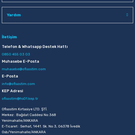
Raptiye & İğneler
Tual
Yardım
Silgiler
Akrilik Boyalar
Sümen Takımları
Beslenme Çantaları
İletişim
Telefon & Whatsapp Destek Hattı
Zımba Tel Sökücüleri
Cam Boyaları
0850 455 03 03
Muhasebe E-Posta
Zımba Telleri
Ebru Boyaları
muhasebe@ofisostim.com
E-Posta
Zımbalar
Fırçalar
info@ofisostim.com
KEP Adresi
Daksiller
Guaj Boyaları
ofisostim@hs01.kep.tr
Kaşe Gereçleri
Kuru Boyalar
Ofisostim Kırtasiye LTD. ŞTİ.
Merkez : Bağdat Caddesi No:368
Yenimahalle/ANKARA
Yapıştırıcılar
Mum Boyalar
E-Ticaret : Serhat, 1441. Sk. No:3, 06378 İvedik
Osb/Yenimahalle/ANKARA