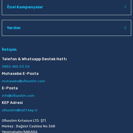
Raptiye & İğneler
Tual
Özel Kampanyalar
Silgiler
Akrilik Boyalar
Yardım
Sümen Takımları
Beslenme Çantaları
Zımba Tel Sökücüleri
Cam Boyaları
İletişim
Telefon & Whatsapp Destek Hattı
Zımba Telleri
Ebru Boyaları
0850 455 03 03
Muhasebe E-Posta
Zımbalar
Fırçalar
muhasebe@ofisostim.com
E-Posta
Daksiller
Guaj Boyaları
info@ofisostim.com
KEP Adresi
Kaşe Gereçleri
Kuru Boyalar
ofisostim@hs01.kep.tr
Ofisostim Kırtasiye LTD. ŞTİ.
Yapıştırıcılar
Mum Boyalar
Merkez : Bağdat Caddesi No:368
Yenimahalle/ANKARA