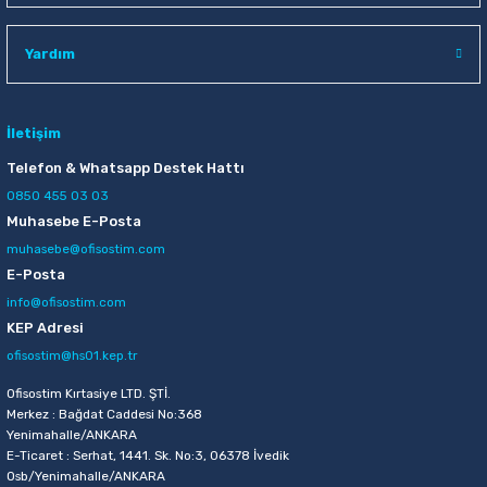
Raptiye & İğneler
Tual
Yardım
Silgiler
Akrilik Boyalar
Sümen Takımları
Beslenme Çantaları
İletişim
Telefon & Whatsapp Destek Hattı
Zımba Tel Sökücüleri
Cam Boyaları
0850 455 03 03
Muhasebe E-Posta
Zımba Telleri
Ebru Boyaları
muhasebe@ofisostim.com
E-Posta
Zımbalar
Fırçalar
info@ofisostim.com
KEP Adresi
Daksiller
Guaj Boyaları
ofisostim@hs01.kep.tr
Kaşe Gereçleri
Kuru Boyalar
Ofisostim Kırtasiye LTD. ŞTİ.
Merkez : Bağdat Caddesi No:368
Yenimahalle/ANKARA
Yapıştırıcılar
Mum Boyalar
E-Ticaret : Serhat, 1441. Sk. No:3, 06378 İvedik
Osb/Yenimahalle/ANKARA