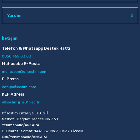
Raptiye & İğneler
Tual
Yardım
Silgiler
Akrilik Boyalar
Sümen Takımları
Beslenme Çantaları
İletişim
Telefon & Whatsapp Destek Hattı
Zımba Tel Sökücüleri
Cam Boyaları
0850 455 03 03
Muhasebe E-Posta
Zımba Telleri
Ebru Boyaları
muhasebe@ofisostim.com
E-Posta
Zımbalar
Fırçalar
info@ofisostim.com
KEP Adresi
Daksiller
Guaj Boyaları
ofisostim@hs01.kep.tr
Kaşe Gereçleri
Kuru Boyalar
Ofisostim Kırtasiye LTD. ŞTİ.
Merkez : Bağdat Caddesi No:368
Yenimahalle/ANKARA
Yapıştırıcılar
Mum Boyalar
E-Ticaret : Serhat, 1441. Sk. No:3, 06378 İvedik
Osb/Yenimahalle/ANKARA