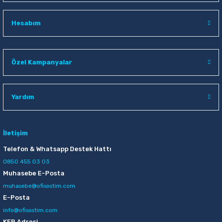
Raptiye & İğneler
Tual
Hesabım
Silgiler
Akrilik Boyalar
Sümen Takımları
Beslenme Çantaları
Özel Kampanyalar
Zımba Tel Sökücüleri
Cam Boyaları
Yardım
Zımba Telleri
Ebru Boyaları
Zımbalar
Fırçalar
İletişim
Telefon & Whatsapp Destek Hattı
Daksiller
Guaj Boyaları
0850 455 03 03
Muhasebe E-Posta
Kaşe Gereçleri
Kuru Boyalar
muhasebe@ofisostim.com
E-Posta
Yapıştırıcılar
Mum Boyalar
info@ofisostim.com
KEP Adresi