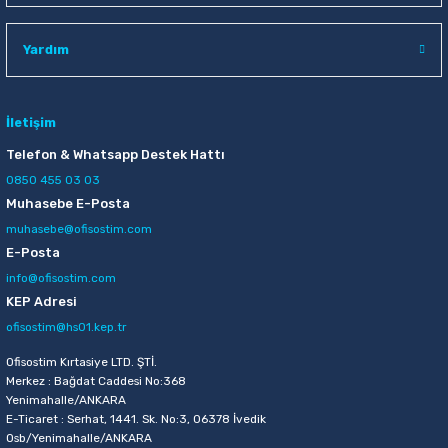
Raptiye & İğneler
Tual
Yardım
Silgiler
Akrilik Boyalar
Sümen Takımları
Beslenme Çantaları
İletişim
Telefon & Whatsapp Destek Hattı
Zımba Tel Sökücüleri
Cam Boyaları
0850 455 03 03
Muhasebe E-Posta
Zımba Telleri
Ebru Boyaları
muhasebe@ofisostim.com
E-Posta
Zımbalar
Fırçalar
info@ofisostim.com
KEP Adresi
Daksiller
Guaj Boyaları
ofisostim@hs01.kep.tr
Kaşe Gereçleri
Kuru Boyalar
Ofisostim Kırtasiye LTD. ŞTİ.
Merkez : Bağdat Caddesi No:368
Yenimahalle/ANKARA
Yapıştırıcılar
Mum Boyalar
E-Ticaret : Serhat, 1441. Sk. No:3, 06378 İvedik
Osb/Yenimahalle/ANKARA