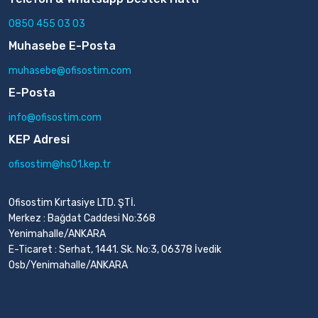
0850 455 03 03
Muhasebe E-Posta
muhasebe@ofisostim.com
E-Posta
info@ofisostim.com
KEP Adresi
ofisostim@hs01.kep.tr
Ofisostim Kırtasiye LTD. ŞTİ.
Merkez : Bağdat Caddesi No:368
Yenimahalle/ANKARA
E-Ticaret : Serhat, 1441. Sk. No:3, 06378 İvedik
Osb/Yenimahalle/ANKARA