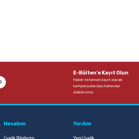
E-Bülten'e Kayıt Olun
Haber listemize kayıt olarak
kampanyalardan,haberdar
olabilirsiniz.
Hesabım
Yardım
Üyelik Bilgilerim
Yeni Üyelik