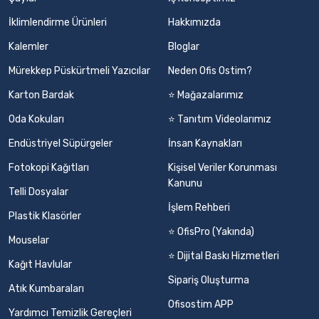
İklimlendirme Ürünleri
Hakkımızda
Kalemler
Bloglar
Mürekkep Püskürtmeli Yazıcılar
Neden Ofis Ostim?
Karton Bardak
⭐ Mağazalarımız
Oda Kokuları
⭐ Tanıtım Videolarımız
Endüstriyel Süpürgeler
İnsan Kaynakları
Fotokopi Kağıtları
Kişisel Veriler Korunması
Kanunu
Telli Dosyalar
İşlem Rehberi
Plastik Klasörler
⭐ OfisPro (Yakında)
Mouselar
⭐ Dijital Baskı Hizmetleri
Kağıt Havlular
Sipariş Oluşturma
Atık Kumbaraları
Ofisostim APP
Yardımcı Temizlik Gereçleri