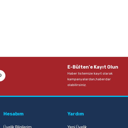
E-Bülten'e Kayıt Olun
Haber listemize kayıt olarak
kampanyalardan,haberdar
olabilirsiniz.
Hesabım
Yardım
Üyelik Bilgilerim
Yeni Üyelik