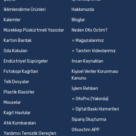
İklimlendirme Ürünleri
Hakkımızda
Kalemler
Bloglar
Mürekkep Püskürtmeli Yazıcılar
Neden Ofis Ostim?
Karton Bardak
⭐ Mağazalarımız
Oda Kokuları
⭐ Tanıtım Videolarımız
Endüstriyel Süpürgeler
İnsan Kaynakları
Fotokopi Kağıtları
Kişisel Veriler Korunması
Kanunu
Telli Dosyalar
İşlem Rehberi
Plastik Klasörler
⭐ OfisPro (Yakında)
Mouselar
⭐ Dijital Baskı Hizmetleri
Kağıt Havlular
Sipariş Oluşturma
Atık Kumbaraları
Ofisostim APP
Yardımcı Temizlik Gereçleri