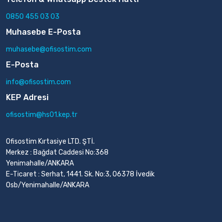
0850 455 03 03
Muhasebe E-Posta
muhasebe@ofisostim.com
E-Posta
info@ofisostim.com
KEP Adresi
ofisostim@hs01.kep.tr
Ofisostim Kırtasiye LTD. ŞTİ.
Merkez : Bağdat Caddesi No:368
Yenimahalle/ANKARA
E-Ticaret : Serhat, 1441. Sk. No:3, 06378 İvedik
Osb/Yenimahalle/ANKARA