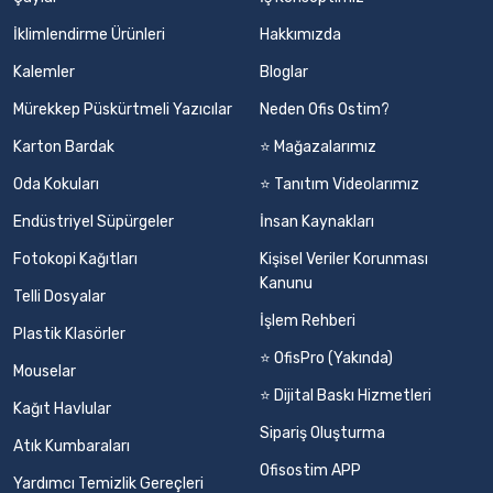
İklimlendirme Ürünleri
Hakkımızda
Kalemler
Bloglar
Mürekkep Püskürtmeli Yazıcılar
Neden Ofis Ostim?
Karton Bardak
⭐ Mağazalarımız
Oda Kokuları
⭐ Tanıtım Videolarımız
Endüstriyel Süpürgeler
İnsan Kaynakları
Fotokopi Kağıtları
Kişisel Veriler Korunması
Kanunu
Telli Dosyalar
İşlem Rehberi
Plastik Klasörler
⭐ OfisPro (Yakında)
Mouselar
⭐ Dijital Baskı Hizmetleri
Kağıt Havlular
Sipariş Oluşturma
Atık Kumbaraları
Ofisostim APP
Yardımcı Temizlik Gereçleri