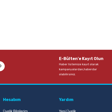
E-Bülten'e Kayıt Olun
Haber listemize kayıt olarak
kampanyalardan,haberdar
olabilirsiniz.
Hesabım
Yardım
Üyelik Bilgilerim
Yeni Üyelik