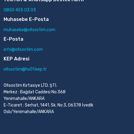
0850 455 03 03
Muhasebe E-Posta
muhasebe@ofisostim.com
E-Posta
info@ofisostim.com
KEP Adresi
ofisostim@hs01.kep.tr
Ofisostim Kırtasiye LTD. ŞTİ.
Merkez : Bağdat Caddesi No:368
Yenimahalle/ANKARA
E-Ticaret : Serhat, 1441. Sk. No:3, 06378 İvedik
Osb/Yenimahalle/ANKARA