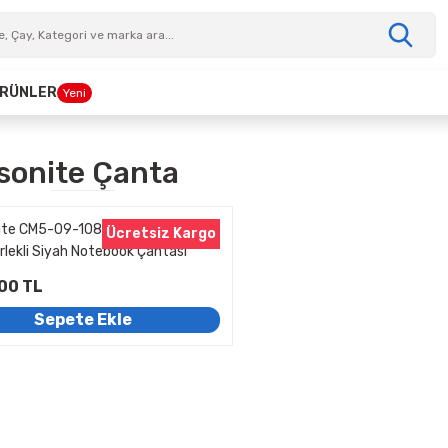
 ÜRÜNLER
Yeni
onite Çanta
te CM5-09-108 17.3 inç Guard IT
Ücretsiz Kargo
rlekli Siyah Notebook Çantası
00 TL
Sepete Ekle