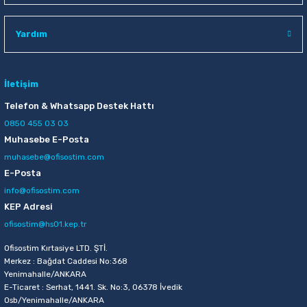
Raptiye & İğneler
Tual
Yardım
Silgiler
Akrilik Boyalar
Sümen Takımları
Beslenme Çantaları
İletişim
Telefon & Whatsapp Destek Hattı
Zımba Tel Sökücüleri
Cam Boyaları
0850 455 03 03
Muhasebe E-Posta
Zımba Telleri
Ebru Boyaları
muhasebe@ofisostim.com
E-Posta
Zımbalar
Fırçalar
info@ofisostim.com
KEP Adresi
Daksiller
Guaj Boyaları
ofisostim@hs01.kep.tr
Kaşe Gereçleri
Kuru Boyalar
Ofisostim Kırtasiye LTD. ŞTİ.
Merkez : Bağdat Caddesi No:368
Yenimahalle/ANKARA
Yapıştırıcılar
Mum Boyalar
E-Ticaret : Serhat, 1441. Sk. No:3, 06378 İvedik
Osb/Yenimahalle/ANKARA