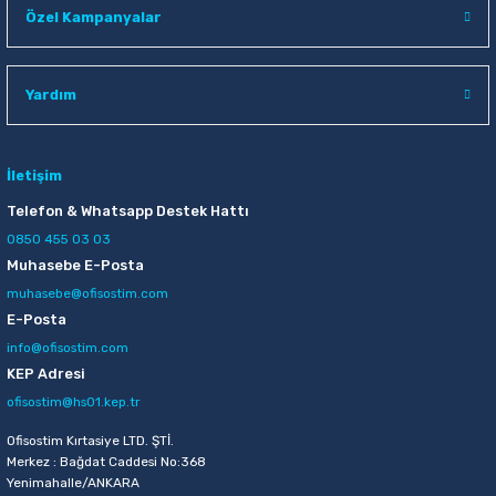
Özel Kampanyalar
Raptiye & İğneler
Tual
Silgiler
Akrilik Boyalar
Yardım
Sümen Takımları
Beslenme Çantaları
İletişim
Zımba Tel Sökücüleri
Cam Boyaları
Telefon & Whatsapp Destek Hattı
Zımba Telleri
Ebru Boyaları
0850 455 03 03
Muhasebe E-Posta
Zımbalar
Fırçalar
muhasebe@ofisostim.com
E-Posta
Daksiller
Guaj Boyaları
info@ofisostim.com
KEP Adresi
Kaşe Gereçleri
Kuru Boyalar
ofisostim@hs01.kep.tr
Ofisostim Kırtasiye LTD. ŞTİ.
Yapıştırıcılar
Mum Boyalar
Merkez : Bağdat Caddesi No:368
Yenimahalle/ANKARA