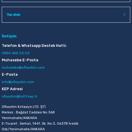
Raptiye & İğneler
Tual
Yardım
Silgiler
Akrilik Boyalar
Sümen Takımları
Beslenme Çantaları
İletişim
Telefon & Whatsapp Destek Hattı
Zımba Tel Sökücüleri
Cam Boyaları
0850 455 03 03
Muhasebe E-Posta
Zımba Telleri
Ebru Boyaları
muhasebe@ofisostim.com
E-Posta
Zımbalar
Fırçalar
info@ofisostim.com
KEP Adresi
Daksiller
Guaj Boyaları
ofisostim@hs01.kep.tr
Kaşe Gereçleri
Kuru Boyalar
Ofisostim Kırtasiye LTD. ŞTİ.
Merkez : Bağdat Caddesi No:368
Yenimahalle/ANKARA
Yapıştırıcılar
Mum Boyalar
E-Ticaret : Serhat, 1441. Sk. No:3, 06378 İvedik
Osb/Yenimahalle/ANKARA