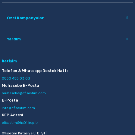
Raptiye & İğneler
Tual
Özel Kampanyalar
Silgiler
Akrilik Boyalar
Sümen Takımları
Beslenme Çantaları
Yardım
Zımba Tel Sökücüleri
Cam Boyaları
İletişim
Zımba Telleri
Ebru Boyaları
Telefon & Whatsapp Destek Hattı
0850 455 03 03
Zımbalar
Fırçalar
Muhasebe E-Posta
muhasebe@ofisostim.com
Daksiller
Guaj Boyaları
E-Posta
info@ofisostim.com
Kaşe Gereçleri
Kuru Boyalar
KEP Adresi
ofisostim@hs01.kep.tr
Yapıştırıcılar
Mum Boyalar
Ofisostim Kırtasiye LTD. ŞTİ.