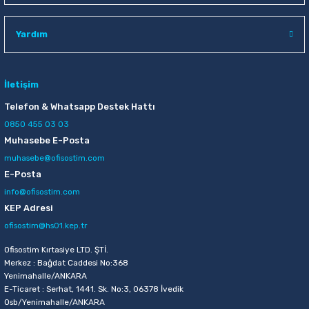
Raptiye & İğneler
Tual
Yardım
Silgiler
Akrilik Boyalar
Sümen Takımları
Beslenme Çantaları
İletişim
Telefon & Whatsapp Destek Hattı
Zımba Tel Sökücüleri
Cam Boyaları
0850 455 03 03
Muhasebe E-Posta
Zımba Telleri
Ebru Boyaları
muhasebe@ofisostim.com
E-Posta
Zımbalar
Fırçalar
info@ofisostim.com
KEP Adresi
Daksiller
Guaj Boyaları
ofisostim@hs01.kep.tr
Kaşe Gereçleri
Kuru Boyalar
Ofisostim Kırtasiye LTD. ŞTİ.
Merkez : Bağdat Caddesi No:368
Yenimahalle/ANKARA
Yapıştırıcılar
Mum Boyalar
E-Ticaret : Serhat, 1441. Sk. No:3, 06378 İvedik
Osb/Yenimahalle/ANKARA