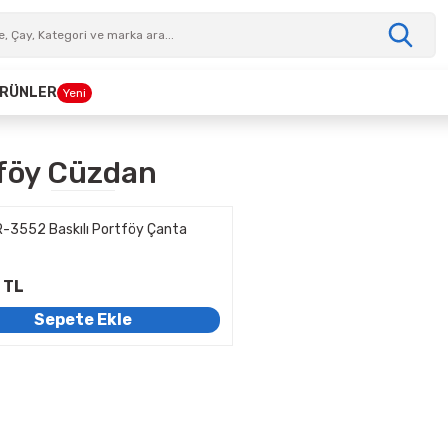
 ÜRÜNLER
Yeni
föy Cüzdan
R-3552 Baskılı Portföy Çanta
 TL
Sepete Ekle