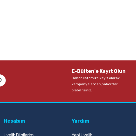
E-Bülten'e Kayıt Olun
Haber listemize kayıt olarak
kampanyalardan,haberdar
olabilirsiniz.
Hesabım
Yardım
Üyelik Bilgilerim
Yeni Üyelik