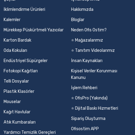
İklimlendirme Ürünleri
Hakkımızda
Kalemler
Bloglar
Mürekkep Püskürtmeli Yazıcılar
Neden Ofis Ostim?
Karton Bardak
⭐ Mağazalarımız
Oda Kokuları
⭐ Tanıtım Videolarımız
Endüstriyel Süpürgeler
İnsan Kaynakları
Fotokopi Kağıtları
Kişisel Veriler Korunması
Kanunu
Telli Dosyalar
İşlem Rehberi
Plastik Klasörler
⭐ OfisPro (Yakında)
Mouselar
⭐ Dijital Baskı Hizmetleri
Kağıt Havlular
Sipariş Oluşturma
Atık Kumbaraları
Ofisostim APP
Yardımcı Temizlik Gereçleri