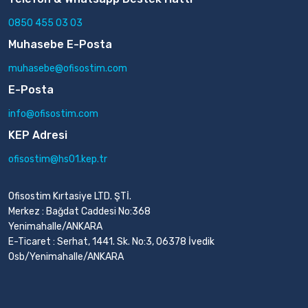
0850 455 03 03
Muhasebe E-Posta
muhasebe@ofisostim.com
E-Posta
info@ofisostim.com
KEP Adresi
ofisostim@hs01.kep.tr
Ofisostim Kırtasiye LTD. ŞTİ.
Merkez : Bağdat Caddesi No:368
Yenimahalle/ANKARA
E-Ticaret : Serhat, 1441. Sk. No:3, 06378 İvedik
Osb/Yenimahalle/ANKARA