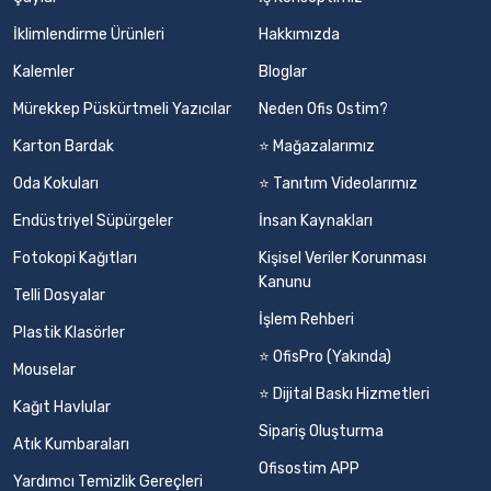
İklimlendirme Ürünleri
Hakkımızda
Kalemler
Bloglar
Mürekkep Püskürtmeli Yazıcılar
Neden Ofis Ostim?
Karton Bardak
⭐ Mağazalarımız
Oda Kokuları
⭐ Tanıtım Videolarımız
Endüstriyel Süpürgeler
İnsan Kaynakları
Fotokopi Kağıtları
Kişisel Veriler Korunması
Kanunu
Telli Dosyalar
İşlem Rehberi
Plastik Klasörler
⭐ OfisPro (Yakında)
Mouselar
⭐ Dijital Baskı Hizmetleri
Kağıt Havlular
Sipariş Oluşturma
Atık Kumbaraları
Ofisostim APP
Yardımcı Temizlik Gereçleri