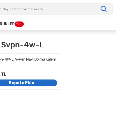
 ÜRÜNLER
Yeni
t Svpn-4w-L
vpn-4W-L V-Pen Mavi Dolma Kalem
 TL
Sepete Ekle