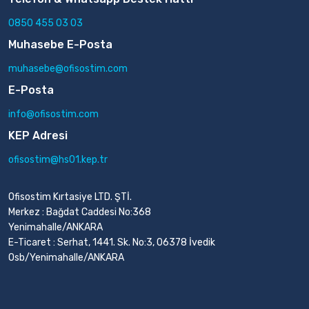
0850 455 03 03
Muhasebe E-Posta
muhasebe@ofisostim.com
E-Posta
info@ofisostim.com
KEP Adresi
ofisostim@hs01.kep.tr
Ofisostim Kırtasiye LTD. ŞTİ.
Merkez : Bağdat Caddesi No:368
Yenimahalle/ANKARA
E-Ticaret : Serhat, 1441. Sk. No:3, 06378 İvedik
Osb/Yenimahalle/ANKARA