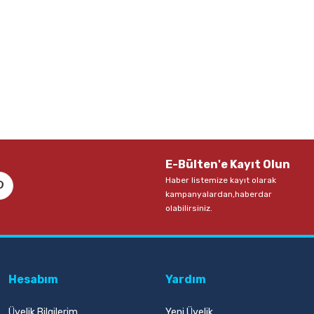
E-Bülten'e Kayıt Olun
Haber listemize kayıt olarak
kampanyalardan,haberdar
olabilirsiniz.
Hesabım
Yardım
Üyelik Bilgilerim
Yeni Üyelik