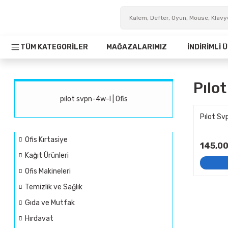
TÜM KATEGORİLER
MAĞAZALARIMIZ
İNDİRİMLİ
Pılo
pılot svpn-4w-l | Ofis
Pılot S
Ofis Kırtasiye
145,00
Kağıt Ürünleri
Ofis Makineleri
Temizlik ve Sağlık
Gıda ve Mutfak
Hırdavat