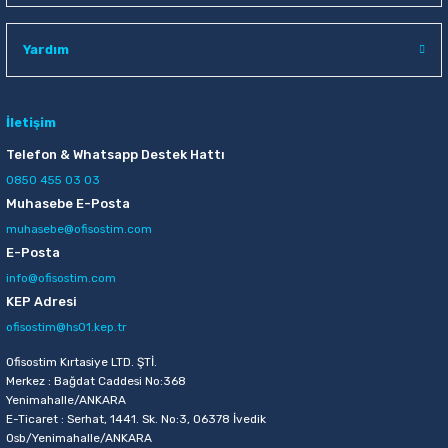
Raptiye & İğneler
Tual
Yardım
Silgiler
Akrilik Boyalar
Sümen Takımları
Beslenme Çantaları
İletişim
Telefon & Whatsapp Destek Hattı
Zımba Tel Sökücüleri
Cam Boyaları
0850 455 03 03
Muhasebe E-Posta
Zımba Telleri
Ebru Boyaları
muhasebe@ofisostim.com
E-Posta
Zımbalar
Fırçalar
info@ofisostim.com
KEP Adresi
Daksiller
Guaj Boyaları
ofisostim@hs01.kep.tr
Kaşe Gereçleri
Kuru Boyalar
Ofisostim Kırtasiye LTD. ŞTİ.
Merkez : Bağdat Caddesi No:368
Yenimahalle/ANKARA
Yapıştırıcılar
Mum Boyalar
E-Ticaret : Serhat, 1441. Sk. No:3, 06378 İvedik
Osb/Yenimahalle/ANKARA