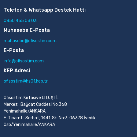
Telefon & Whatsapp Destek Hattı
0850 455 03 03
Muhasebe E-Posta
muhasebe@ofisostim.com
E-Posta
info@ofisostim.com
KEP Adresi
ofisostim@hs01.kep.tr
Ofisostim Kırtasiye LTD. ŞTİ.
Merkez : Bağdat Caddesi No:368
Yenimahalle/ANKARA
E-Ticaret : Serhat, 1441. Sk. No:3, 06378 İvedik
Osb/Yenimahalle/ANKARA