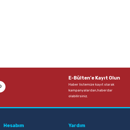
E-Bülten'e Kayıt Olun
Haber listemize kayıt olarak
kampanyalardan,haberdar
olabilirsiniz.
Hesabım
Yardım