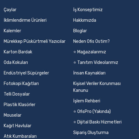
Çaylar
İş Konseptimiz
İklimlendirme Ürünleri
Hakkımızda
Kalemler
Bloglar
Mürekkep Püskürtmeli Yazıcılar
Neden Ofis Ostim?
Karton Bardak
⭐ Mağazalarımız
Oda Kokuları
⭐ Tanıtım Videolarımız
Endüstriyel Süpürgeler
İnsan Kaynakları
Fotokopi Kağıtları
Kişisel Veriler Korunması
Kanunu
Telli Dosyalar
İşlem Rehberi
Plastik Klasörler
⭐ OfisPro (Yakında)
Mouselar
⭐ Dijital Baskı Hizmetleri
Kağıt Havlular
Sipariş Oluşturma
Atık Kumbaraları