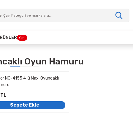
 ÜRÜNLER
Yeni
caklı Oyun Hamuru
or NC-4155 4 lü Maxi Oyuncaklı
amuru
 TL
Sepete Ekle