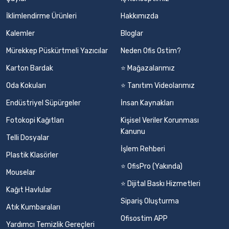
İklimlendirme Ürünleri
Hakkımızda
Kalemler
Bloglar
Mürekkep Püskürtmeli Yazıcılar
Neden Ofis Ostim?
Karton Bardak
⭐ Mağazalarımız
Oda Kokuları
⭐ Tanıtım Videolarımız
Endüstriyel Süpürgeler
İnsan Kaynakları
Fotokopi Kağıtları
Kişisel Veriler Korunması
Kanunu
Telli Dosyalar
İşlem Rehberi
Plastik Klasörler
⭐ OfisPro (Yakında)
Mouselar
⭐ Dijital Baskı Hizmetleri
Kağıt Havlular
Sipariş Oluşturma
Atık Kumbaraları
Ofisostim APP
Yardımcı Temizlik Gereçleri