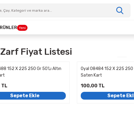
 ÜRÜNLER
Yeni
Zarf Fiyat Listesi
88 152 X 225 250 Gr 50'Lı Altın
Oyal 08484 152 X 225 250 G
art
Saten Kart
 TL
100,00 TL
Sepete Ekle
Sepete Ek