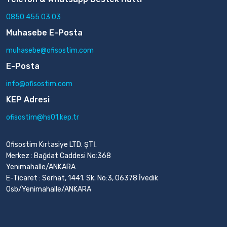
0850 455 03 03
Muhasebe E-Posta
muhasebe@ofisostim.com
E-Posta
info@ofisostim.com
KEP Adresi
ofisostim@hs01.kep.tr
Ofisostim Kırtasiye LTD. ŞTİ.
Merkez : Bağdat Caddesi No:368
Yenimahalle/ANKARA
E-Ticaret : Serhat, 1441. Sk. No:3, 06378 İvedik
Osb/Yenimahalle/ANKARA