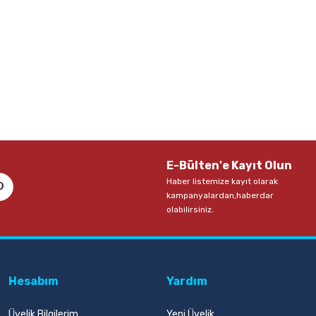
E-Bülten'e Kayıt Olun
Haber listemize kayıt olarak
kampanyalardan,haberdar
olabilirsiniz.
Hesabım
Yardım
Üyelik Bilgilerim
Yeni Üyelik