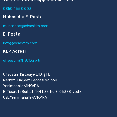
0850 455 03 03
Muhasebe E-Posta
muhasebe@ofisostim.com
E-Posta
info@ofisostim.com
KEP Adresi
ofisostim@hs01.kep.tr
Ofisostim Kırtasiye LTD. ŞTİ.
Merkez : Bağdat Caddesi No:368
Yenimahalle/ANKARA
E-Ticaret : Serhat, 1441. Sk. No:3, 06378 İvedik
Osb/Yenimahalle/ANKARA