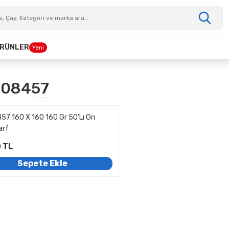
 ÜRÜNLER
Yeni
 08457
57 160 X 160 160 Gr 50'Lı Grı
arf
 TL
Sepete Ekle