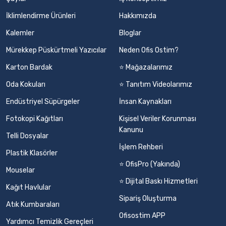
İklimlendirme Ürünleri
Hakkımızda
Kalemler
Bloglar
Mürekkep Püskürtmeli Yazıcılar
Neden Ofis Ostim?
Karton Bardak
⭐ Mağazalarımız
Oda Kokuları
⭐ Tanıtım Videolarımız
Endüstriyel Süpürgeler
İnsan Kaynakları
Fotokopi Kağıtları
Kişisel Veriler Korunması
Kanunu
Telli Dosyalar
İşlem Rehberi
Plastik Klasörler
⭐ OfisPro (Yakında)
Mouselar
⭐ Dijital Baskı Hizmetleri
Kağıt Havlular
Sipariş Oluşturma
Atık Kumbaraları
Ofisostim APP
Yardımcı Temizlik Gereçleri