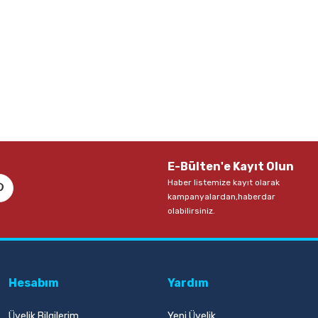
E-Bülten'e Kayıt Olun
Haber listemize kayıt olarak
kampanyalardan,haberdar
olabilirsiniz.
Hesabım
Yardım
Üyelik Bilgilerim
Yeni Üyelik