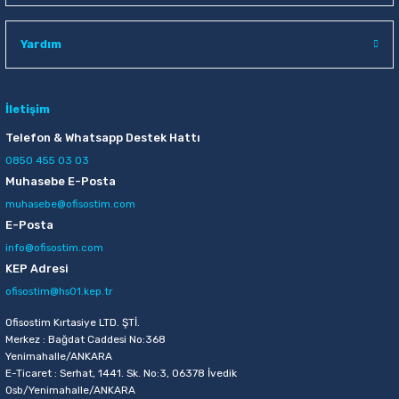
Raptiye & İğneler
Tual
Yardım
Silgiler
Akrilik Boyalar
Sümen Takımları
Beslenme Çantaları
İletişim
Telefon & Whatsapp Destek Hattı
Zımba Tel Sökücüleri
Cam Boyaları
0850 455 03 03
Muhasebe E-Posta
Zımba Telleri
Ebru Boyaları
muhasebe@ofisostim.com
E-Posta
Zımbalar
Fırçalar
info@ofisostim.com
KEP Adresi
Daksiller
Guaj Boyaları
ofisostim@hs01.kep.tr
Kaşe Gereçleri
Kuru Boyalar
Ofisostim Kırtasiye LTD. ŞTİ.
Merkez : Bağdat Caddesi No:368
Yenimahalle/ANKARA
Yapıştırıcılar
Mum Boyalar
E-Ticaret : Serhat, 1441. Sk. No:3, 06378 İvedik
Osb/Yenimahalle/ANKARA