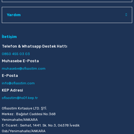
Raptiye & İğneler
Tual
Yardım
Silgiler
Akrilik Boyalar
Sümen Takımları
Beslenme Çantaları
İletişim
Telefon & Whatsapp Destek Hattı
Zımba Tel Sökücüleri
Cam Boyaları
0850 455 03 03
Muhasebe E-Posta
Zımba Telleri
Ebru Boyaları
muhasebe@ofisostim.com
E-Posta
Zımbalar
Fırçalar
info@ofisostim.com
KEP Adresi
Daksiller
Guaj Boyaları
ofisostim@hs01.kep.tr
Kaşe Gereçleri
Kuru Boyalar
Ofisostim Kırtasiye LTD. ŞTİ.
Merkez : Bağdat Caddesi No:368
Yenimahalle/ANKARA
Yapıştırıcılar
Mum Boyalar
E-Ticaret : Serhat, 1441. Sk. No:3, 06378 İvedik
Osb/Yenimahalle/ANKARA