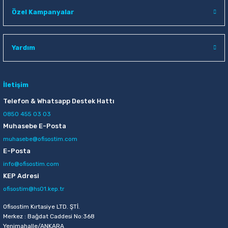
Raptiye & İğneler
Tual
Özel Kampanyalar
Silgiler
Akrilik Boyalar
Yardım
Sümen Takımları
Beslenme Çantaları
Zımba Tel Sökücüleri
Cam Boyaları
İletişim
Telefon & Whatsapp Destek Hattı
Zımba Telleri
Ebru Boyaları
0850 455 03 03
Muhasebe E-Posta
Zımbalar
Fırçalar
muhasebe@ofisostim.com
E-Posta
Daksiller
Guaj Boyaları
info@ofisostim.com
KEP Adresi
Kaşe Gereçleri
Kuru Boyalar
ofisostim@hs01.kep.tr
Ofisostim Kırtasiye LTD. ŞTİ.
Yapıştırıcılar
Mum Boyalar
Merkez : Bağdat Caddesi No:368
Yenimahalle/ANKARA