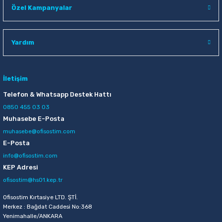
Özel Kampanyalar
Raptiye & İğneler
Tual
Silgiler
Akrilik Boyalar
Yardım
Sümen Takımları
Beslenme Çantaları
İletişim
Zımba Tel Sökücüleri
Cam Boyaları
Telefon & Whatsapp Destek Hattı
Zımba Telleri
Ebru Boyaları
0850 455 03 03
Muhasebe E-Posta
Zımbalar
Fırçalar
muhasebe@ofisostim.com
E-Posta
Daksiller
Guaj Boyaları
info@ofisostim.com
KEP Adresi
Kaşe Gereçleri
Kuru Boyalar
ofisostim@hs01.kep.tr
Ofisostim Kırtasiye LTD. ŞTİ.
Yapıştırıcılar
Mum Boyalar
Merkez : Bağdat Caddesi No:368
Yenimahalle/ANKARA