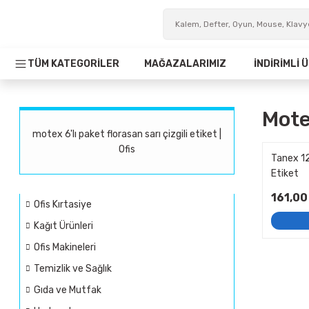
TÜM KATEGORİLER
MAĞAZALARIMIZ
İNDİRİMLİ
Mote
motex 6'lı paket florasan sarı çizgili etiket |
Ofis
Tanex 12
Etiket
161,00
Ofis Kırtasiye
Kağıt Ürünleri
Ofis Makineleri
Temizlik ve Sağlık
Gıda ve Mutfak