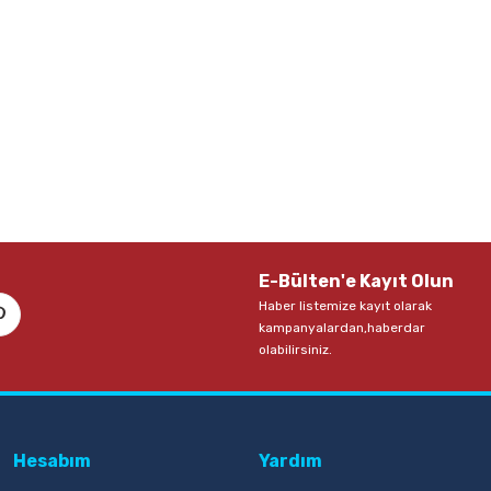
E-Bülten'e Kayıt Olun
Haber listemize kayıt olarak
kampanyalardan,haberdar
olabilirsiniz.
Hesabım
Yardım