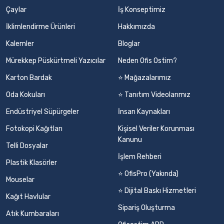
Çaylar
İş Konseptimiz
İklimlendirme Ürünleri
Hakkımızda
Kalemler
Bloglar
Mürekkep Püskürtmeli Yazıcılar
Neden Ofis Ostim?
Karton Bardak
⭐ Mağazalarımız
Oda Kokuları
⭐ Tanıtım Videolarımız
Endüstriyel Süpürgeler
İnsan Kaynakları
Fotokopi Kağıtları
Kişisel Veriler Korunması
Kanunu
Telli Dosyalar
İşlem Rehberi
Plastik Klasörler
⭐ OfisPro (Yakında)
Mouselar
⭐ Dijital Baskı Hizmetleri
Kağıt Havlular
Sipariş Oluşturma
Atık Kumbaraları