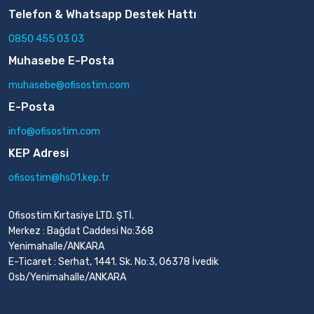
Telefon & Whatsapp Destek Hattı
0850 455 03 03
Muhasebe E-Posta
muhasebe@ofisostim.com
E-Posta
info@ofisostim.com
KEP Adresi
ofisostim@hs01.kep.tr
Ofisostim Kırtasiye LTD. ŞTİ.
Merkez : Bağdat Caddesi No:368
Yenimahalle/ANKARA
E-Ticaret : Serhat, 1441. Sk. No:3, 06378 İvedik
Osb/Yenimahalle/ANKARA