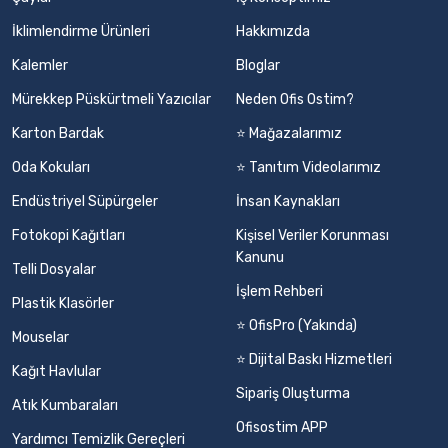
İklimlendirme Ürünleri
Hakkımızda
Kalemler
Bloglar
Mürekkep Püskürtmeli Yazıcılar
Neden Ofis Ostim?
Karton Bardak
⭐ Mağazalarımız
Oda Kokuları
⭐ Tanıtım Videolarımız
Endüstriyel Süpürgeler
İnsan Kaynakları
Fotokopi Kağıtları
Kişisel Veriler Korunması
Kanunu
Telli Dosyalar
İşlem Rehberi
Plastik Klasörler
⭐ OfisPro (Yakında)
Mouselar
⭐ Dijital Baskı Hizmetleri
Kağıt Havlular
Sipariş Oluşturma
Atık Kumbaraları
Ofisostim APP
Yardımcı Temizlik Gereçleri