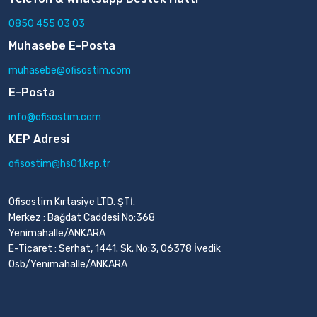
0850 455 03 03
Muhasebe E-Posta
muhasebe@ofisostim.com
E-Posta
info@ofisostim.com
KEP Adresi
ofisostim@hs01.kep.tr
Ofisostim Kırtasiye LTD. ŞTİ.
Merkez : Bağdat Caddesi No:368
Yenimahalle/ANKARA
E-Ticaret : Serhat, 1441. Sk. No:3, 06378 İvedik
Osb/Yenimahalle/ANKARA