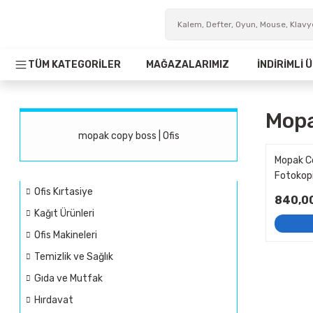
TÜM KATEGORİLER
MAĞAZALARIMIZ
İNDİRİMLİ
Mopa
mopak copy boss | Ofis
Mopak C
Fotokopi
Ofis Kırtasiye
840,0
Kağıt Ürünleri
Ofis Makineleri
Temizlik ve Sağlık
Gıda ve Mutfak
Hırdavat