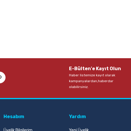
E-Bülten'e Kayıt Olun
Haber listemize kayıt olarak
kampanyalardan,haberdar
olabilirsiniz.
Hesabım
Yardım
Üyelik Bilgilerim
Yeni Üyelik