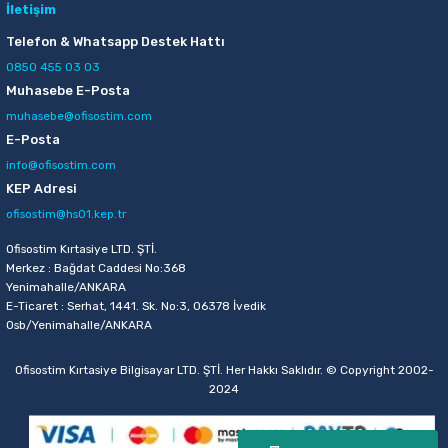
Parmak Boyaları
İletişim
Telefon & Whatsapp Destek Hattı
Pastel Boyalar
0850 455 03 03
Muhasebe E-Posta
Sulu Boyalar
muhasebe@ofisostim.com
E-Posta
Yağlı Boyalar
info@ofisostim.com
KEP Adresi
ofisostim@hs01.kep.tr
Ofisostim Kırtasiye LTD. ŞTİ.
Merkez : Bağdat Caddesi No:368
Yenimahalle/ANKARA
E-Ticaret : Serhat, 1441. Sk. No:3, 06378 İvedik
Osb/Yenimahalle/ANKARA
Ofisostim Kırtasiye Bilgisayar LTD. ŞTİ. Her Hakkı Saklıdır. © Copyright 2002-
2024