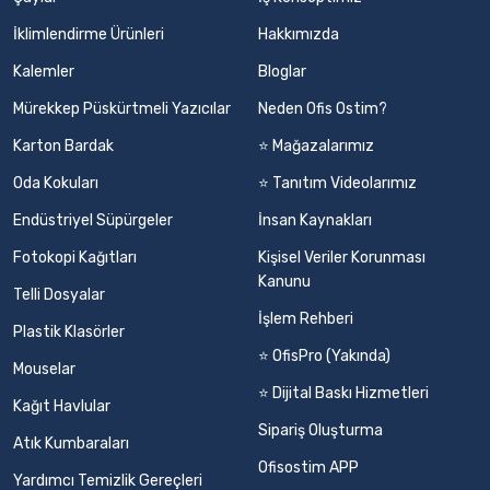
İklimlendirme Ürünleri
Hakkımızda
Kalemler
Bloglar
Mürekkep Püskürtmeli Yazıcılar
Neden Ofis Ostim?
Karton Bardak
⭐ Mağazalarımız
Oda Kokuları
⭐ Tanıtım Videolarımız
Endüstriyel Süpürgeler
İnsan Kaynakları
Fotokopi Kağıtları
Kişisel Veriler Korunması
Kanunu
Telli Dosyalar
İşlem Rehberi
Plastik Klasörler
⭐ OfisPro (Yakında)
Mouselar
⭐ Dijital Baskı Hizmetleri
Kağıt Havlular
Sipariş Oluşturma
Atık Kumbaraları
Ofisostim APP
Yardımcı Temizlik Gereçleri