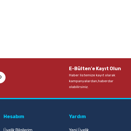
E-Bülten'e Kayıt Olun
Haber listemize kayıt olarak
kampanyalardan,haberdar
olabilirsiniz.
Hesabım
Yardım
Üyelik Bilgilerim
Yeni Üyelik