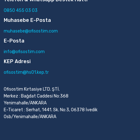
0850 455 03 03
Muhasebe E-Posta
muhasebe@ofisostim.com
E-Posta
info@ofisostim.com
KEP Adresi
ofisostim@hs01.kep.tr
Ofisostim Kırtasiye LTD. ŞTİ.
Merkez : Bağdat Caddesi No:368
Yenimahalle/ANKARA
E-Ticaret : Serhat, 1441. Sk. No:3, 06378 İvedik
Osb/Yenimahalle/ANKARA