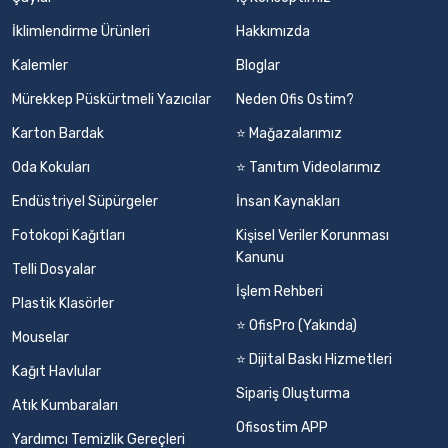
İklimlendirme Ürünleri
Hakkımızda
Kalemler
Bloglar
Mürekkep Püskürtmeli Yazıcılar
Neden Ofis Ostim?
Karton Bardak
⭐ Mağazalarımız
Oda Kokuları
⭐ Tanıtım Videolarımız
Endüstriyel Süpürgeler
İnsan Kaynakları
Fotokopi Kağıtları
Kişisel Veriler Korunması
Kanunu
Telli Dosyalar
İşlem Rehberi
Plastik Klasörler
⭐ OfisPro (Yakında)
Mouselar
⭐ Dijital Baskı Hizmetleri
Kağıt Havlular
Sipariş Oluşturma
Atık Kumbaraları
Ofisostim APP
Yardımcı Temizlik Gereçleri