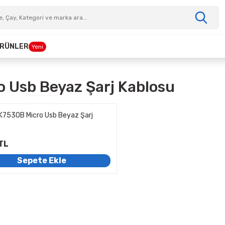
 ÜRÜNLER
Yeni
o Usb Beyaz Şarj Kablosu
K7530B Micro Usb Beyaz Şarj
TL
Sepete Ekle