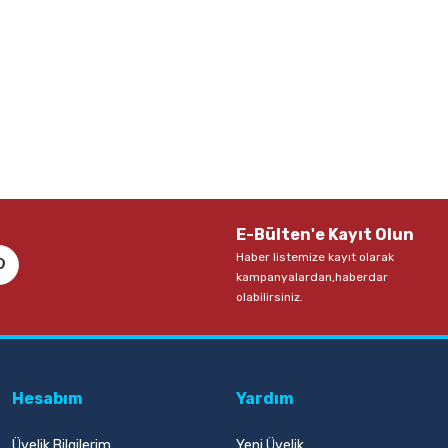
E-Bülten'e Kayıt Olun
Haber listemize kayıt olarak
kampanyalardan,haberdar
olabilirsiniz.
Hesabım
Yardım
Üyelik Bilgilerim
Yeni Üyelik