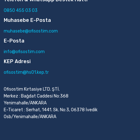
0850 455 03 03
Muhasebe E-Posta
muhasebe@ofisostim.com
E-Posta
info@ofisostim.com
KEP Adresi
ofisostim@hs01.kep.tr
Ofisostim Kırtasiye LTD. ŞTİ.
Merkez : Bağdat Caddesi No:368
Yenimahalle/ANKARA
E-Ticaret : Serhat, 1441. Sk. No:3, 06378 İvedik
Osb/Yenimahalle/ANKARA