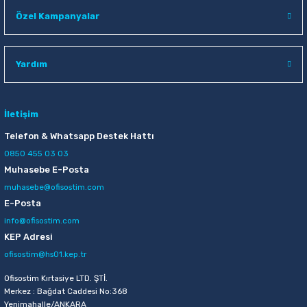
Raptiye & İğneler
Tual
Özel Kampanyalar
Silgiler
Akrilik Boyalar
Yardım
Sümen Takımları
Beslenme Çantaları
Zımba Tel Sökücüleri
Cam Boyaları
İletişim
Telefon & Whatsapp Destek Hattı
Zımba Telleri
Ebru Boyaları
0850 455 03 03
Muhasebe E-Posta
Zımbalar
Fırçalar
muhasebe@ofisostim.com
E-Posta
Daksiller
Guaj Boyaları
info@ofisostim.com
KEP Adresi
Kaşe Gereçleri
Kuru Boyalar
ofisostim@hs01.kep.tr
Ofisostim Kırtasiye LTD. ŞTİ.
Yapıştırıcılar
Mum Boyalar
Merkez : Bağdat Caddesi No:368
Yenimahalle/ANKARA