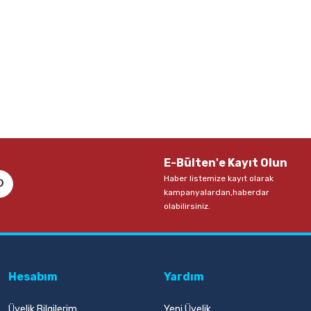
E-Bülten'e Kayıt Olun
Haber listemize kayıt olarak
kampanyalardan,haberdar
olabilirsiniz.
Hesabım
Yardım
Üyelik Bilgilerim
Yeni Üyelik