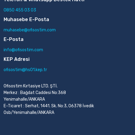
0850 455 03 03
Muhasebe E-Posta
muhasebe@ofisostim.com
E-Posta
info@ofisostim.com
KEP Adresi
ofisostim@hs01.kep.tr
Ofisostim Kırtasiye LTD. ŞTİ.
Merkez : Bağdat Caddesi No:368
Yenimahalle/ANKARA
E-Ticaret : Serhat, 1441. Sk. No:3, 06378 İvedik
Osb/Yenimahalle/ANKARA