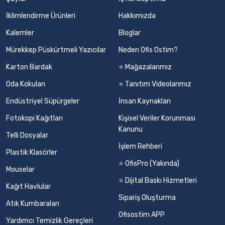
İklimlendirme Ürünleri
Hakkımızda
Kalemler
Bloglar
Mürekkep Püskürtmeli Yazıcılar
Neden Ofis Ostim?
Karton Bardak
⭐ Mağazalarımız
Oda Kokuları
⭐ Tanıtım Videolarımız
Endüstriyel Süpürgeler
İnsan Kaynakları
Fotokopi Kağıtları
Kişisel Veriler Korunması
Kanunu
Telli Dosyalar
İşlem Rehberi
Plastik Klasörler
⭐ OfisPro (Yakında)
Mouselar
⭐ Dijital Baskı Hizmetleri
Kağıt Havlular
Sipariş Oluşturma
Atık Kumbaraları
Ofisostim APP
Yardımcı Temizlik Gereçleri