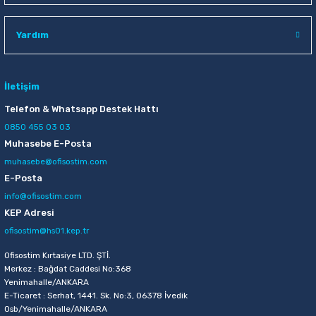
Raptiye & İğneler
Tual
Yardım
Silgiler
Akrilik Boyalar
Sümen Takımları
Beslenme Çantaları
İletişim
Telefon & Whatsapp Destek Hattı
Zımba Tel Sökücüleri
Cam Boyaları
0850 455 03 03
Muhasebe E-Posta
Zımba Telleri
Ebru Boyaları
muhasebe@ofisostim.com
E-Posta
Zımbalar
Fırçalar
info@ofisostim.com
KEP Adresi
Daksiller
Guaj Boyaları
ofisostim@hs01.kep.tr
Kaşe Gereçleri
Kuru Boyalar
Ofisostim Kırtasiye LTD. ŞTİ.
Merkez : Bağdat Caddesi No:368
Yenimahalle/ANKARA
Yapıştırıcılar
Mum Boyalar
E-Ticaret : Serhat, 1441. Sk. No:3, 06378 İvedik
Osb/Yenimahalle/ANKARA