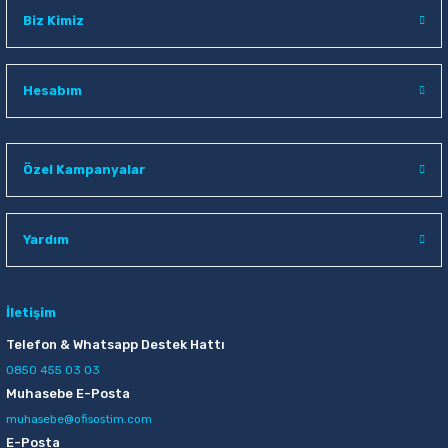
Raptiye & İğneler
Tual
Biz Kimiz
Silgiler
Akrilik Boyalar
Hesabım
Sümen Takımları
Beslenme Çantaları
Zımba Tel Sökücüleri
Cam Boyaları
Özel Kampanyalar
Zımba Telleri
Ebru Boyaları
Yardım
Zımbalar
Fırçalar
Daksiller
Guaj Boyaları
İletişim
Telefon & Whatsapp Destek Hattı
Kaşe Gereçleri
Kuru Boyalar
0850 455 03 03
Muhasebe E-Posta
Yapıştırıcılar
Mum Boyalar
muhasebe@ofisostim.com
E-Posta