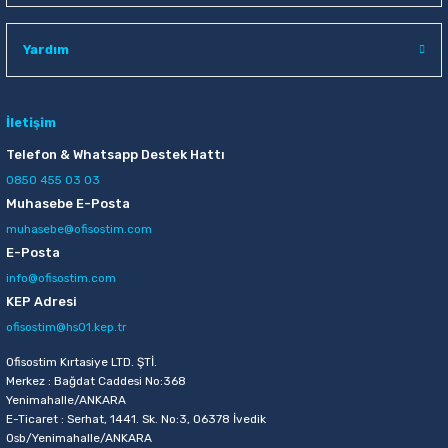
Raptiye & İğneler
Tual
Yardım
Silgiler
Akrilik Boyalar
Sümen Takımları
Beslenme Çantaları
İletişim
Telefon & Whatsapp Destek Hattı
Zımba Tel Sökücüleri
Cam Boyaları
0850 455 03 03
Muhasebe E-Posta
Zımba Telleri
Ebru Boyaları
muhasebe@ofisostim.com
E-Posta
Zımbalar
Fırçalar
info@ofisostim.com
KEP Adresi
Daksiller
Guaj Boyaları
ofisostim@hs01.kep.tr
Kaşe Gereçleri
Kuru Boyalar
Ofisostim Kırtasiye LTD. ŞTİ.
Merkez : Bağdat Caddesi No:368
Yenimahalle/ANKARA
Yapıştırıcılar
Mum Boyalar
E-Ticaret : Serhat, 1441. Sk. No:3, 06378 İvedik
Osb/Yenimahalle/ANKARA