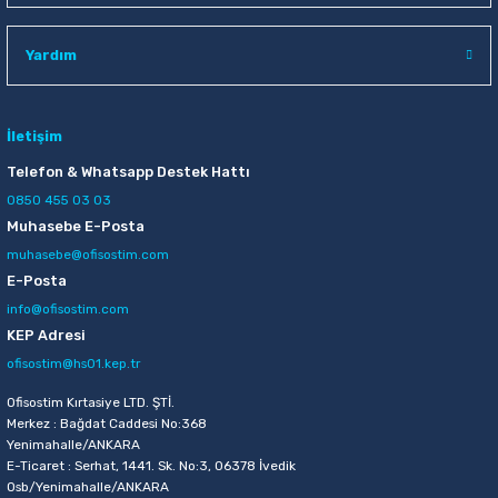
Raptiye & İğneler
Tual
Yardım
Silgiler
Akrilik Boyalar
Sümen Takımları
Beslenme Çantaları
İletişim
Telefon & Whatsapp Destek Hattı
Zımba Tel Sökücüleri
Cam Boyaları
0850 455 03 03
Muhasebe E-Posta
Zımba Telleri
Ebru Boyaları
muhasebe@ofisostim.com
E-Posta
Zımbalar
Fırçalar
info@ofisostim.com
KEP Adresi
Daksiller
Guaj Boyaları
ofisostim@hs01.kep.tr
Kaşe Gereçleri
Kuru Boyalar
Ofisostim Kırtasiye LTD. ŞTİ.
Merkez : Bağdat Caddesi No:368
Yenimahalle/ANKARA
Yapıştırıcılar
Mum Boyalar
E-Ticaret : Serhat, 1441. Sk. No:3, 06378 İvedik
Osb/Yenimahalle/ANKARA