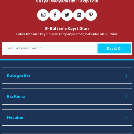
Sosyal Medyada Bizi Takip Edin
ri
hazları
ri
Kurşun Kalemler
Hesap Makineleri
Poşet Dosyalar
Mıknatıs
Kuşe Kağıtlar
Yoyolar
Tuvalet Kağıdı Dispenserleri
Uzatma Kabloları
ri
leri
Mürekkepler & Kalem Yedekleri
Kalemtraşlar
Sekreterlikler
Oyun Hamurları
Mukavva
Tuvalet Kağıtları
Yazıcı Kabloları
siz Telefonlar
E-Bülten'e Kayıt Olun
Haber listemize kayıt olarak kampanyalardan,haberdar olabilirsiniz.
Roller ve Jel Mürekkepli Kalemler
Kartvizitlikler
Seperatörler
Sınıf Defterleri
Not Kağıtları
nüştürücüler
Kayıt Ol
Teknik Çizim ve Grafik Kalemleri
Magazinlikler
Şömiz Dosyalar
Sırt Çantaları
Plotter Kağıtları
uşlar & Sarf
Tükenmez Kalemler
Makaslar
Sunum Dosyaları
Şövale
Sulu Boya Kağıtları
Kategoriler
Versatil Kalemler
Maket Bıçakları ve Yedekleri
Sürekli Form Klasörü
Sözlükler
Prestij Dolma Kalemler
Masaüstü Set ve Kalemlik
Tanıtım Klasörleri
Sticker
Biz Kimiz
Paket Lastikler
Telli Dosyalar
Süs Gereçleri
Hesabım
Pergeller
Tebeşir