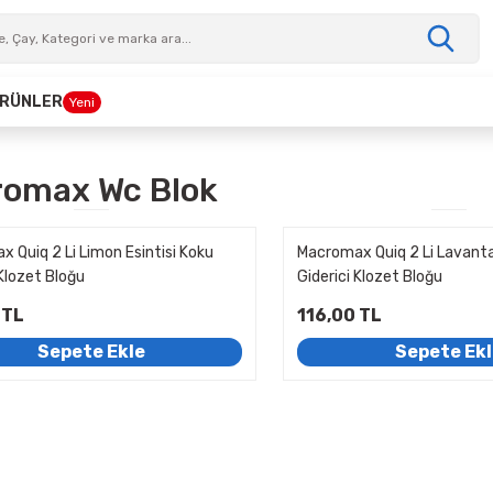
 ÜRÜNLER
Yeni
omax Wc Blok
 Quiq 2 Li Limon Esintisi Koku
Macromax Quiq 2 Li Lavanta
 Klozet Bloğu
Giderici Klozet Bloğu
 TL
116,00 TL
Sepete Ekle
Sepete Ek