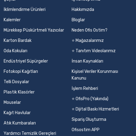
İklimlendirme Ürünleri
Hakkımızda
Kalemler
Bloglar
Mürekkep Püskürtmeli Yazıcılar
Neden Ofis Ostim?
Karton Bardak
⭐ Mağazalarımız
Oda Kokuları
⭐ Tanıtım Videolarımız
Endüstriyel Süpürgeler
İnsan Kaynakları
Fotokopi Kağıtları
Kişisel Veriler Korunması
Kanunu
Telli Dosyalar
İşlem Rehberi
Plastik Klasörler
⭐ OfisPro (Yakında)
Mouselar
⭐ Dijital Baskı Hizmetleri
Kağıt Havlular
Sipariş Oluşturma
Atık Kumbaraları
Ofisostim APP
Yardımcı Temizlik Gereçleri