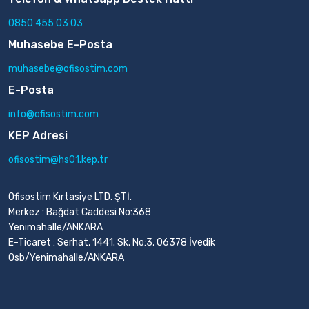
0850 455 03 03
Muhasebe E-Posta
muhasebe@ofisostim.com
E-Posta
info@ofisostim.com
KEP Adresi
ofisostim@hs01.kep.tr
Ofisostim Kırtasiye LTD. ŞTİ.
Merkez : Bağdat Caddesi No:368
Yenimahalle/ANKARA
E-Ticaret : Serhat, 1441. Sk. No:3, 06378 İvedik
Osb/Yenimahalle/ANKARA