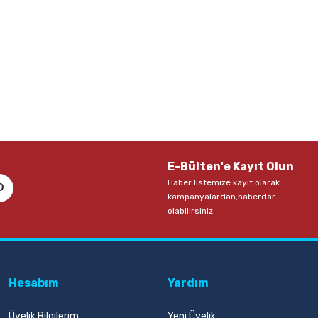
E-Bülten'e Kayıt Olun
Haber listemize kayıt olarak
kampanyalardan,haberdar
olabilirsiniz.
Hesabım
Yardım
Üyelik Bilgilerim
Yeni Üyelik