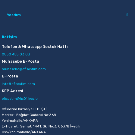
Raptiye & İğneler
Tual
Yardım
Silgiler
Akrilik Boyalar
Sümen Takımları
Beslenme Çantaları
İletişim
Telefon & Whatsapp Destek Hattı
Zımba Tel Sökücüleri
Cam Boyaları
0850 455 03 03
Muhasebe E-Posta
Zımba Telleri
Ebru Boyaları
muhasebe@ofisostim.com
E-Posta
Zımbalar
Fırçalar
info@ofisostim.com
KEP Adresi
Daksiller
Guaj Boyaları
ofisostim@hs01.kep.tr
Kaşe Gereçleri
Kuru Boyalar
Ofisostim Kırtasiye LTD. ŞTİ.
Merkez : Bağdat Caddesi No:368
Yenimahalle/ANKARA
Yapıştırıcılar
Mum Boyalar
E-Ticaret : Serhat, 1441. Sk. No:3, 06378 İvedik
Osb/Yenimahalle/ANKARA