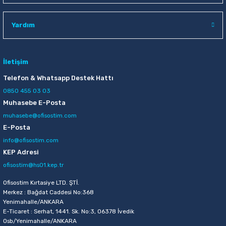
Raptiye & İğneler
Tual
Yardım
Silgiler
Akrilik Boyalar
Sümen Takımları
Beslenme Çantaları
İletişim
Telefon & Whatsapp Destek Hattı
Zımba Tel Sökücüleri
Cam Boyaları
0850 455 03 03
Muhasebe E-Posta
Zımba Telleri
Ebru Boyaları
muhasebe@ofisostim.com
E-Posta
Zımbalar
Fırçalar
info@ofisostim.com
KEP Adresi
Daksiller
Guaj Boyaları
ofisostim@hs01.kep.tr
Kaşe Gereçleri
Kuru Boyalar
Ofisostim Kırtasiye LTD. ŞTİ.
Merkez : Bağdat Caddesi No:368
Yenimahalle/ANKARA
Yapıştırıcılar
Mum Boyalar
E-Ticaret : Serhat, 1441. Sk. No:3, 06378 İvedik
Osb/Yenimahalle/ANKARA