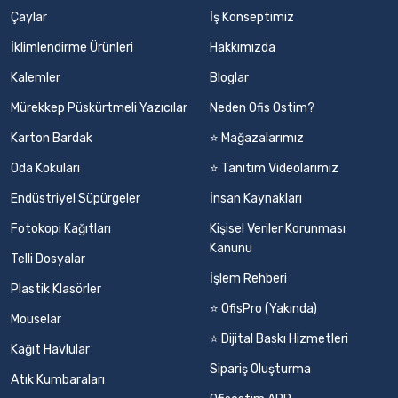
Çaylar
İş Konseptimiz
İklimlendirme Ürünleri
Hakkımızda
Kalemler
Bloglar
Mürekkep Püskürtmeli Yazıcılar
Neden Ofis Ostim?
Karton Bardak
⭐ Mağazalarımız
Oda Kokuları
⭐ Tanıtım Videolarımız
Endüstriyel Süpürgeler
İnsan Kaynakları
Fotokopi Kağıtları
Kişisel Veriler Korunması
Kanunu
Telli Dosyalar
İşlem Rehberi
Plastik Klasörler
⭐ OfisPro (Yakında)
Mouselar
⭐ Dijital Baskı Hizmetleri
Kağıt Havlular
Sipariş Oluşturma
Atık Kumbaraları