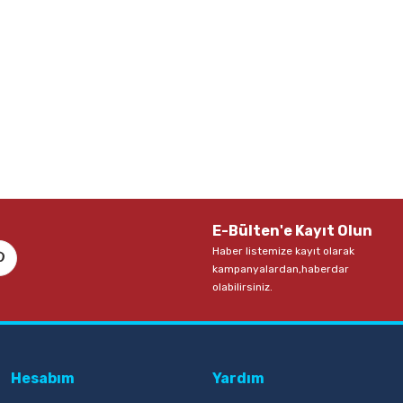
E-Bülten'e Kayıt Olun
Haber listemize kayıt olarak
kampanyalardan,haberdar
olabilirsiniz.
Hesabım
Yardım