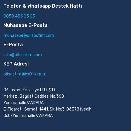
Telefon & Whatsapp Destek Hattı
0850 455 03 03
Muhasebe E-Posta
muhasebe@ofisostim.com
E-Posta
info@ofisostim.com
KEP Adresi
ofisostim@hs01.kep.tr
Ofisostim Kırtasiye LTD. ŞTİ.
Merkez : Bağdat Caddesi No:368
Yenimahalle/ANKARA
E-Ticaret : Serhat, 1441. Sk. No:3, 06378 İvedik
Osb/Yenimahalle/ANKARA