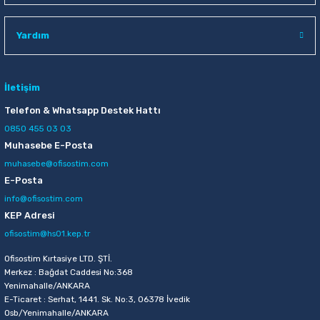
Raptiye & İğneler
Tual
Yardım
Silgiler
Akrilik Boyalar
Sümen Takımları
Beslenme Çantaları
İletişim
Telefon & Whatsapp Destek Hattı
Zımba Tel Sökücüleri
Cam Boyaları
0850 455 03 03
Muhasebe E-Posta
Zımba Telleri
Ebru Boyaları
muhasebe@ofisostim.com
E-Posta
Zımbalar
Fırçalar
info@ofisostim.com
KEP Adresi
Daksiller
Guaj Boyaları
ofisostim@hs01.kep.tr
Kaşe Gereçleri
Kuru Boyalar
Ofisostim Kırtasiye LTD. ŞTİ.
Merkez : Bağdat Caddesi No:368
Yenimahalle/ANKARA
Yapıştırıcılar
Mum Boyalar
E-Ticaret : Serhat, 1441. Sk. No:3, 06378 İvedik
Osb/Yenimahalle/ANKARA