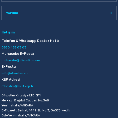
Raptiye & İğneler
Tual
Yardım
Silgiler
Akrilik Boyalar
Sümen Takımları
Beslenme Çantaları
İletişim
Telefon & Whatsapp Destek Hattı
Zımba Tel Sökücüleri
Cam Boyaları
0850 455 03 03
Muhasebe E-Posta
Zımba Telleri
Ebru Boyaları
muhasebe@ofisostim.com
E-Posta
Zımbalar
Fırçalar
info@ofisostim.com
KEP Adresi
Daksiller
Guaj Boyaları
ofisostim@hs01.kep.tr
Kaşe Gereçleri
Kuru Boyalar
Ofisostim Kırtasiye LTD. ŞTİ.
Merkez : Bağdat Caddesi No:368
Yenimahalle/ANKARA
Yapıştırıcılar
Mum Boyalar
E-Ticaret : Serhat, 1441. Sk. No:3, 06378 İvedik
Osb/Yenimahalle/ANKARA