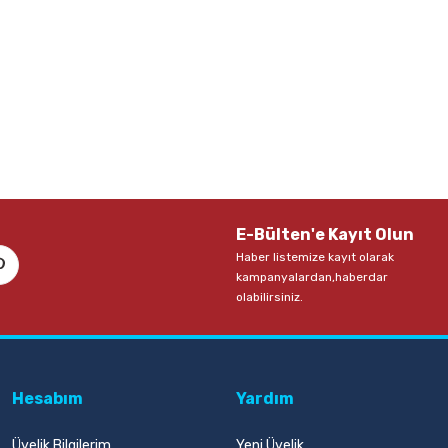
E-Bülten'e Kayıt Olun
Haber listemize kayıt olarak
kampanyalardan,haberdar
olabilirsiniz.
Hesabım
Yardım
Üyelik Bilgilerim
Yeni Üyelik