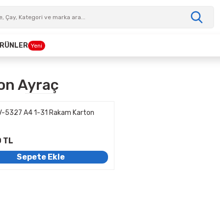
 ÜRÜNLER
Yeni
on Ayraç
V-5327 A4 1-31 Rakam Karton
 TL
Sepete Ekle