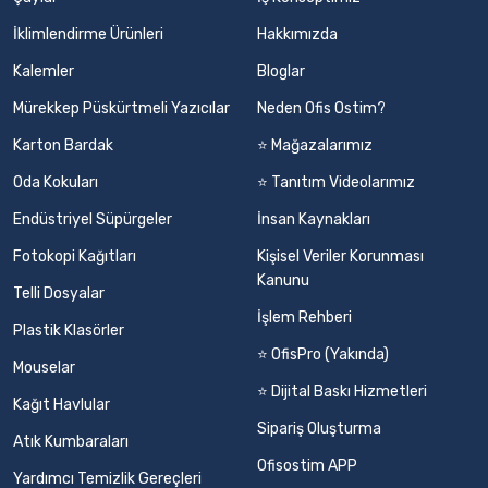
İklimlendirme Ürünleri
Hakkımızda
Kalemler
Bloglar
Mürekkep Püskürtmeli Yazıcılar
Neden Ofis Ostim?
Karton Bardak
⭐ Mağazalarımız
Oda Kokuları
⭐ Tanıtım Videolarımız
Endüstriyel Süpürgeler
İnsan Kaynakları
Fotokopi Kağıtları
Kişisel Veriler Korunması
Kanunu
Telli Dosyalar
İşlem Rehberi
Plastik Klasörler
⭐ OfisPro (Yakında)
Mouselar
⭐ Dijital Baskı Hizmetleri
Kağıt Havlular
Sipariş Oluşturma
Atık Kumbaraları
Ofisostim APP
Yardımcı Temizlik Gereçleri