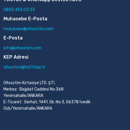
0850 455 03 03
Muhasebe E-Posta
muhasebe@ofisostim.com
E-Posta
info@ofisostim.com
KEP Adresi
ofisostim@hs01.kep.tr
Ofisostim Kırtasiye LTD. ŞTİ.
Merkez : Bağdat Caddesi No:368
Yenimahalle/ANKARA
E-Ticaret : Serhat, 1441. Sk. No:3, 06378 İvedik
Osb/Yenimahalle/ANKARA