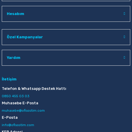
Raptiye & İğneler
Tual
Hesabım
Silgiler
Akrilik Boyalar
Sümen Takımları
Beslenme Çantaları
Özel Kampanyalar
Zımba Tel Sökücüleri
Cam Boyaları
Yardım
Zımba Telleri
Ebru Boyaları
Zımbalar
Fırçalar
İletişim
Telefon & Whatsapp Destek Hattı
Daksiller
Guaj Boyaları
0850 455 03 03
Muhasebe E-Posta
Kaşe Gereçleri
Kuru Boyalar
muhasebe@ofisostim.com
E-Posta
Yapıştırıcılar
Mum Boyalar
info@ofisostim.com
KEP Adresi