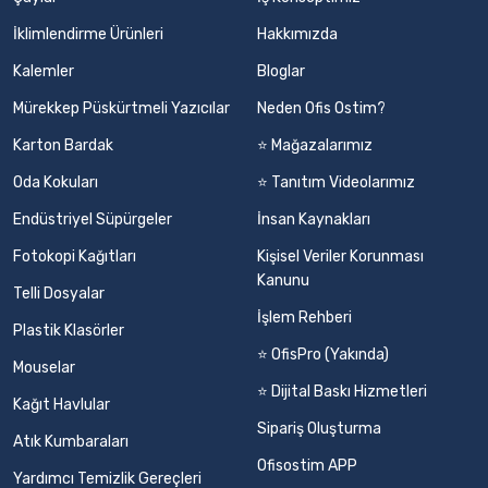
İklimlendirme Ürünleri
Hakkımızda
Kalemler
Bloglar
Mürekkep Püskürtmeli Yazıcılar
Neden Ofis Ostim?
Karton Bardak
⭐ Mağazalarımız
Oda Kokuları
⭐ Tanıtım Videolarımız
Endüstriyel Süpürgeler
İnsan Kaynakları
Fotokopi Kağıtları
Kişisel Veriler Korunması
Kanunu
Telli Dosyalar
İşlem Rehberi
Plastik Klasörler
⭐ OfisPro (Yakında)
Mouselar
⭐ Dijital Baskı Hizmetleri
Kağıt Havlular
Sipariş Oluşturma
Atık Kumbaraları
Ofisostim APP
Yardımcı Temizlik Gereçleri