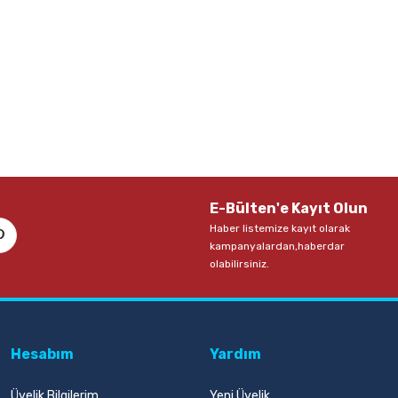
E-Bülten'e Kayıt Olun
Haber listemize kayıt olarak
kampanyalardan,haberdar
olabilirsiniz.
Hesabım
Yardım
Üyelik Bilgilerim
Yeni Üyelik