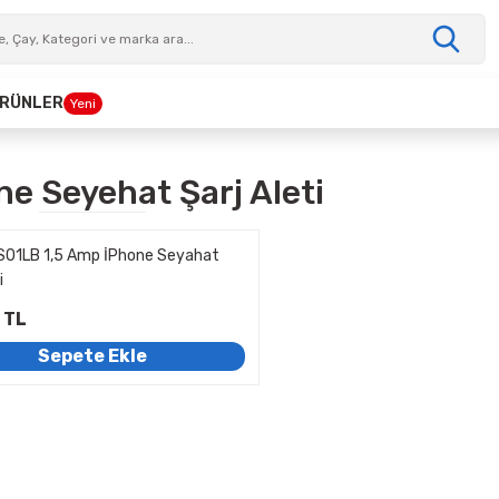
 ÜRÜNLER
Yeni
ne Seyehat Şarj Aleti
S01LB 1,5 Amp İPhone Seyahat
i
 TL
Sepete Ekle