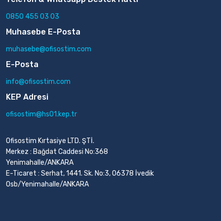
0850 455 03 03
Muhasebe E-Posta
muhasebe@ofisostim.com
E-Posta
info@ofisostim.com
KEP Adresi
ofisostim@hs01.kep.tr
Ofisostim Kırtasiye LTD. ŞTİ.
Merkez : Bağdat Caddesi No:368
Yenimahalle/ANKARA
E-Ticaret : Serhat, 1441. Sk. No:3, 06378 İvedik
Osb/Yenimahalle/ANKARA