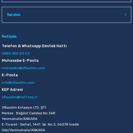
Raptiye & İğneler
Tual
Yardım
Silgiler
Akrilik Boyalar
Sümen Takımları
Beslenme Çantaları
İletişim
Telefon & Whatsapp Destek Hattı
Zımba Tel Sökücüleri
Cam Boyaları
0850 455 03 03
Muhasebe E-Posta
Zımba Telleri
Ebru Boyaları
muhasebe@ofisostim.com
E-Posta
Zımbalar
Fırçalar
info@ofisostim.com
KEP Adresi
Daksiller
Guaj Boyaları
ofisostim@hs01.kep.tr
Kaşe Gereçleri
Kuru Boyalar
Ofisostim Kırtasiye LTD. ŞTİ.
Merkez : Bağdat Caddesi No:368
Yenimahalle/ANKARA
Yapıştırıcılar
Mum Boyalar
E-Ticaret : Serhat, 1441. Sk. No:3, 06378 İvedik
Osb/Yenimahalle/ANKARA