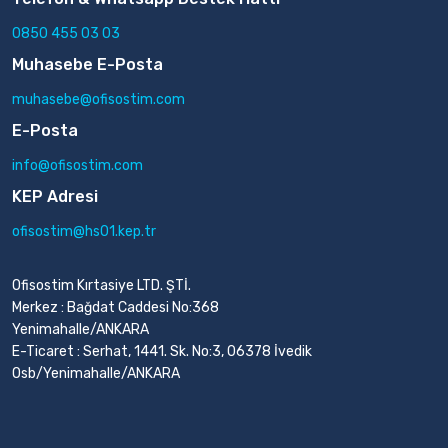
0850 455 03 03
Muhasebe E-Posta
muhasebe@ofisostim.com
E-Posta
info@ofisostim.com
KEP Adresi
ofisostim@hs01.kep.tr
Ofisostim Kırtasiye LTD. ŞTİ.
Merkez : Bağdat Caddesi No:368
Yenimahalle/ANKARA
E-Ticaret : Serhat, 1441. Sk. No:3, 06378 İvedik
Osb/Yenimahalle/ANKARA