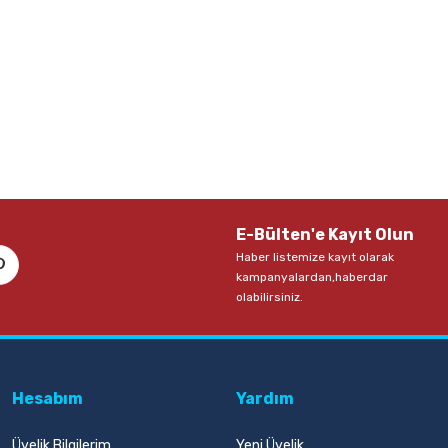
E-Bülten'e Kayıt Olun
Haber listemize kayıt olarak
kampanyalardan,haberdar
olabilirsiniz.
Hesabım
Yardım
Üyelik Bilgilerim
Yeni Üyelik