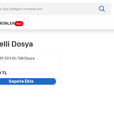
 ÜRÜNLER
Yeni
elli Dosya
9 50 li Gri Telli Dosya
0 TL
Sepete Ekle