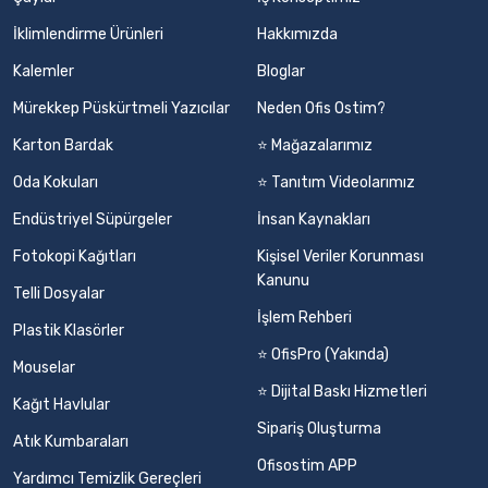
İklimlendirme Ürünleri
Hakkımızda
Kalemler
Bloglar
Mürekkep Püskürtmeli Yazıcılar
Neden Ofis Ostim?
Karton Bardak
⭐ Mağazalarımız
Oda Kokuları
⭐ Tanıtım Videolarımız
Endüstriyel Süpürgeler
İnsan Kaynakları
Fotokopi Kağıtları
Kişisel Veriler Korunması
Kanunu
Telli Dosyalar
İşlem Rehberi
Plastik Klasörler
⭐ OfisPro (Yakında)
Mouselar
⭐ Dijital Baskı Hizmetleri
Kağıt Havlular
Sipariş Oluşturma
Atık Kumbaraları
Ofisostim APP
Yardımcı Temizlik Gereçleri