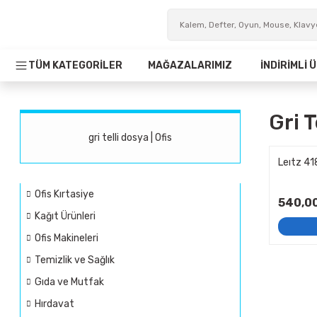
TÜM KATEGORİLER
MAĞAZALARIMIZ
İNDİRİMLİ
Gri T
gri telli dosya | Ofis
Leıtz 418
Ofis Kırtasiye
540,0
Kağıt Ürünleri
Ofis Makineleri
Temizlik ve Sağlık
Gıda ve Mutfak
Hırdavat