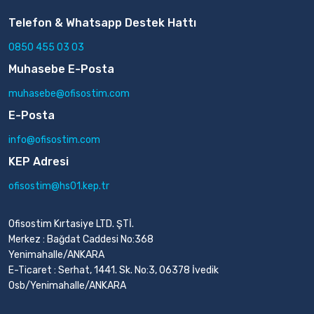
Telefon & Whatsapp Destek Hattı
0850 455 03 03
Muhasebe E-Posta
muhasebe@ofisostim.com
E-Posta
info@ofisostim.com
KEP Adresi
ofisostim@hs01.kep.tr
Ofisostim Kırtasiye LTD. ŞTİ.
Merkez : Bağdat Caddesi No:368
Yenimahalle/ANKARA
E-Ticaret : Serhat, 1441. Sk. No:3, 06378 İvedik
Osb/Yenimahalle/ANKARA