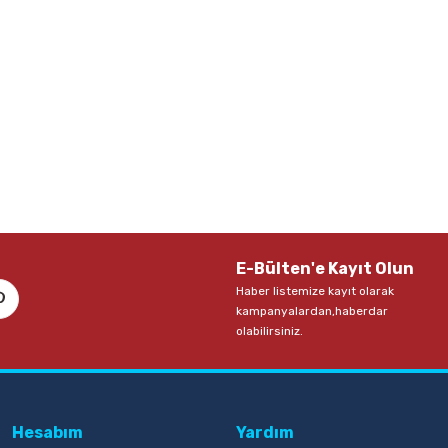
E-Bülten'e Kayıt Olun
Haber listemize kayıt olarak
kampanyalardan,haberdar
olabilirsiniz.
Hesabım
Yardım