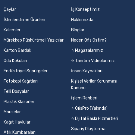
Çaylar
İş Konseptimiz
İklimlendirme Ürünleri
Hakkımızda
Kalemler
Bloglar
Mürekkep Püskürtmeli Yazıcılar
Neden Ofis Ostim?
Karton Bardak
⭐ Mağazalarımız
Oda Kokuları
⭐ Tanıtım Videolarımız
Endüstriyel Süpürgeler
İnsan Kaynakları
Fotokopi Kağıtları
Kişisel Veriler Korunması
Kanunu
Telli Dosyalar
İşlem Rehberi
Plastik Klasörler
⭐ OfisPro (Yakında)
Mouselar
⭐ Dijital Baskı Hizmetleri
Kağıt Havlular
Sipariş Oluşturma
Atık Kumbaraları