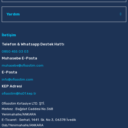
Raptiye & İğneler
Tual
Yardım
Silgiler
Akrilik Boyalar
Sümen Takımları
Beslenme Çantaları
İletişim
Telefon & Whatsapp Destek Hattı
Zımba Tel Sökücüleri
Cam Boyaları
0850 455 03 03
Muhasebe E-Posta
Zımba Telleri
Ebru Boyaları
muhasebe@ofisostim.com
E-Posta
Zımbalar
Fırçalar
info@ofisostim.com
KEP Adresi
Daksiller
Guaj Boyaları
ofisostim@hs01.kep.tr
Kaşe Gereçleri
Kuru Boyalar
Ofisostim Kırtasiye LTD. ŞTİ.
Merkez : Bağdat Caddesi No:368
Yenimahalle/ANKARA
Yapıştırıcılar
Mum Boyalar
E-Ticaret : Serhat, 1441. Sk. No:3, 06378 İvedik
Osb/Yenimahalle/ANKARA